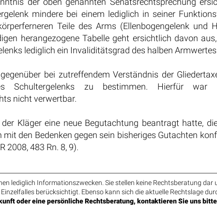
enntnis der oben genannten Senatsrechtsprechung ersi
rgelenk mindere bei einem lediglich in seiner Funktionsf
 körperferneren Teile des Arms (Ellenbogengelenk und
digen herangezogene Tabelle geht ersichtlich davon aus
elenks lediglich ein Invaliditätsgrad des halben Armwerte
genüber bei zutreffendem Verständnis der Gliedertaxe da
es Schultergelenks zu bestimmen. Hierfür war 
s nicht verwertbar.
der Kläger eine neue Begutachtung beantragt hatte, d
n mit den Bedenken gegen sein bisheriges Gutachten konf
 2008, 483 Rn. 8, 9).
n lediglich Informationszwecken. Sie stellen keine Rechtsberatung dar u
 Einzelfalles berücksichtigt. Ebenso kann sich die aktuelle Rechtslage dur
unft oder eine persönliche Rechtsberatung, kontaktieren Sie uns bitte