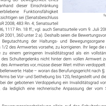
 anhand dieser Einschränkung
iebene Funktionsfähigkeit
S
ksichtigen sei (Senatsbeschluss
 2008, 483 Rn. 4; Senatsurteil
 1117 Rn. 18 ff.; vgl. auch Senatsurteile vom 9. Juli 20
sR 2001, 360 unter 2 a). Deshalb seien die Bewertungsv
, Begutachtung der Haltungs- und Bewegungsorgane 3.
 1/2 des Armwertes vorsehe, zu korrigieren. Ihr liege die
e zu einem geringeren Invaliditätsgrad als ein vollstä
ng des Schultergelenks nicht hinter dem vollen Armwert zu
te des Armwertes vor, müsse dieser Wert mithin verdoppel
Tabellenwerte. Habe – woran das Berufungsgericht nach §
 Arms bei Vor- und Seithebung bis 120¡ festgestellt und di
ei der gebotenen Verdoppelung ein Invaliditätsgrad v
, da lediglich eine rechnerische Anpassung der vom 