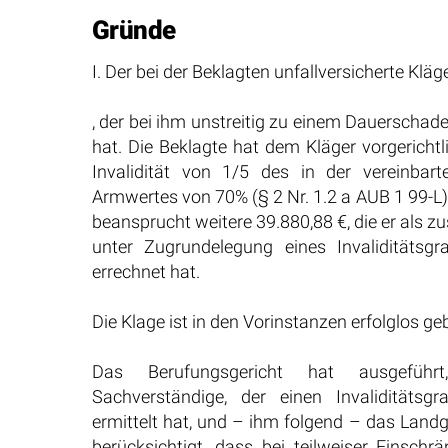
Gründe
I. Der bei der Beklagten unfallversicherte Kl
, der bei ihm unstreitig zu einem Dauerschade
hat. Die Beklagte hat dem Kläger vorgericht
Invalidität von 1/5 des in der vereinbar
Armwertes von 70% (§ 2 Nr. 1.2 a AUB 1 99-L)
beansprucht weitere 39.880,88 €, die er als z
unter Zugrundelegung eines Invaliditäts
errechnet hat.
Die Klage ist in den Vorinstanzen erfolglos ge
Das Berufungsgericht hat ausgeführt,
Sachverständige, der einen Invaliditäts
ermittelt hat, und – ihm folgend – das Landg
berücksichtigt, dass bei teilweiser Einschr