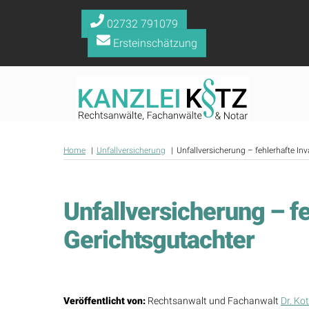
Skip
02732 791079
to
content
Ersteinschätzung
Home
Unfallversicherung
Unfallversicherung – fehlerhafte Inv
Unfallversicherung – fe
Gerichtsgutachter
Veröffentlicht von:
Rechtsanwalt und Fachanwalt
Dr. Ko