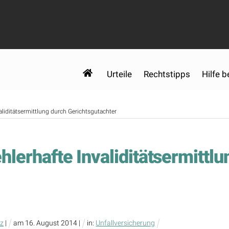
Urteile
Rechtstipps
Hilfe b
aliditätsermittlung durch Gerichtsgutachter
hlerhafte Invaliditätsermittl
tz
|
am
16
.
August
2014
|
in:
Unfallversicherung