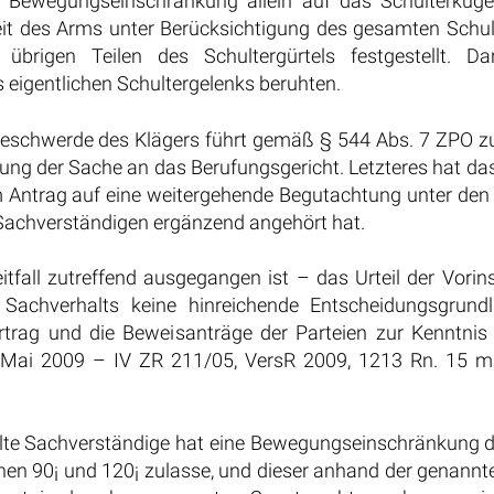
er Bewegungseinschränkung allein auf das Schulterkug
it des Arms unter Berücksichtigung des gesamten Schult
brigen Teilen des Schultergürtels festgestellt. Dar
s eigentlichen Schultergelenks beruhten.
sbeschwerde des Klägers führt gemäß § 544 Abs. 7 ZPO z
ng der Sache an das Berufungsgericht. Letzteres hat das 
em Antrag auf eine weitergehende Begutachtung unter den
 Sachverständigen ergänzend angehört hat.
itfall zutreffend ausgegangen ist – das Urteil der Vorin
n Sachverhalts keine hinreichende Entscheidungsgrun
Vortrag und die Beweisanträge der Parteien zur Kenn
. Mai 2009 – IV ZR 211/05, VersR 2009, 1213 Rn. 15 m
tellte Sachverständige hat eine Bewegungseinschränkung der
en 90¡ und 120¡ zulasse, und dieser anhand der genannten