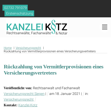
Skip
02732 791079
to
Ersteinschätzung
content
M
Home
Versicherungsrecht
Rückzahlung von Vermittlerprovisionen eines Versicherungsvertreters
Rückzahlung von Vermittlerprovisionen eines
Versicherungsvertreters
Rechtsanwalt und Fachanwalt
Veröffentlicht von:
Versicherungsrecht Siegen
|
am
18
.
Januar
2021
|
in:
Versicherungsrecht
Kanzlei Kotz
Kontakt: