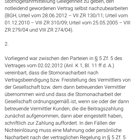
Stornogefahrmitteilung Gelegenheit zu geben, den
notleidend gewordenen Vertrag selbst nachzubearbeiten
(BGH, Urteil vom 28.06.2012 – VII ZR 130/11; Urteil vom
01.12.2010 – VIII ZR 310/09; Urteil vom 25.05.2005 – VIII
ZR 279/04 und VIII ZR 274/04).
2.
Vorliegend war zwischen den Parteien in § 5 Zf. 5 des
Vertrages vom 02.02.2012 (Anl. K 1, Bl. 11 ff d. A.)
vereinbart, dass die Stornonacharbeit nach
Vertragsbeendigung bzw. Freistellung des Vermittlers von
der Gesellschaft bzw. dem dann betreuenden Vermittler
übernommen wird und dass die Stornonacharbeit der
Gesellschaft ordnungsgemäß ist, wenn sie oder der dann
betreuende Vermittler Kunden, die die Beitragszahlung
zunächst aufgenommen, dann aber eingestellt haben,
schriftlich zur Zahlung auffordert. In den Fällen der
Nichteinlösung muss eine Mahnung oder persönliche
Nacharbeit nach der vertraglichen Regelung in § 5 Zf. 5