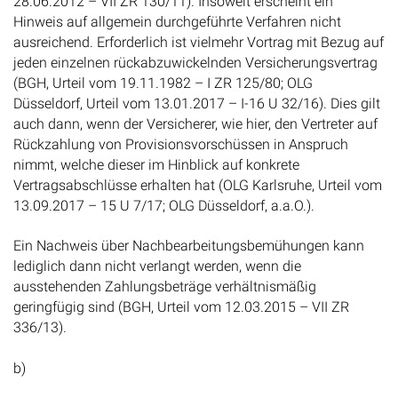
28.06.2012 – VII ZR 130/11). Insoweit erscheint ein
Hinweis auf allgemein durchgeführte Verfahren nicht
ausreichend. Erforderlich ist vielmehr Vortrag mit Bezug auf
jeden einzelnen rückabzuwickelnden Versicherungsvertrag
(BGH, Urteil vom 19.11.1982 – I ZR 125/80; OLG
Düsseldorf, Urteil vom 13.01.2017 – I-16 U 32/16). Dies gilt
auch dann, wenn der Versicherer, wie hier, den Vertreter auf
Rückzahlung von Provisionsvorschüssen in Anspruch
nimmt, welche dieser im Hinblick auf konkrete
Vertragsabschlüsse erhalten hat (OLG Karlsruhe, Urteil vom
13.09.2017 – 15 U 7/17; OLG Düsseldorf, a.a.O.).
Ein Nachweis über Nachbearbeitungsbemühungen kann
lediglich dann nicht verlangt werden, wenn die
ausstehenden Zahlungsbeträge verhältnismäßig
geringfügig sind (BGH, Urteil vom 12.03.2015 – VII ZR
336/13).
b)