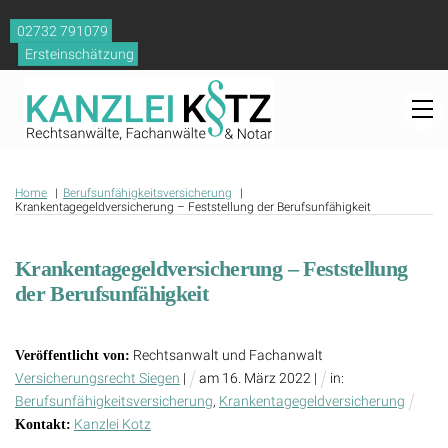
Skip
02732 791079
to
Ersteinschätzung
content
M
Home
Berufsunfähigkeitsversicherung
Krankentagegeldversicherung – Feststellung der Berufsunfähigkeit
Krankentagegeldversicherung – Feststellung
der Berufsunfähigkeit
Rechtsanwalt und Fachanwalt
Veröffentlicht von:
Versicherungsrecht Siegen
|
am
16
.
März
2022
|
in:
Berufsunfähigkeitsversicherung
,
Krankentagegeldversicherung
Kanzlei Kotz
Kontakt: