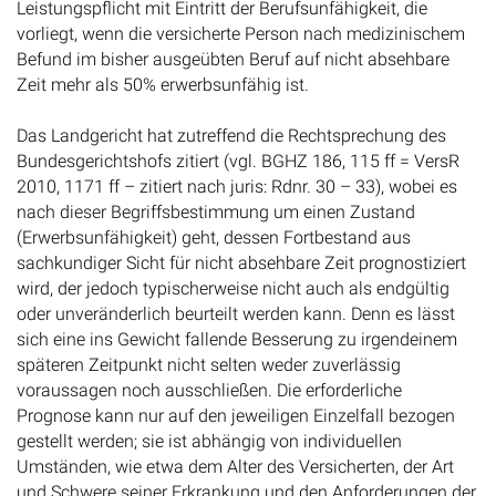
Leistungspflicht mit Eintritt der Berufsunfähigkeit, die
vorliegt, wenn die versicherte Person nach medizinischem
Befund im bisher ausgeübten Beruf auf nicht absehbare
Zeit mehr als 50% erwerbsunfähig ist.
Das Landgericht hat zutreffend die Rechtsprechung des
Bundesgerichtshofs zitiert (vgl. BGHZ 186, 115 ff = VersR
2010, 1171 ff – zitiert nach juris: Rdnr. 30 – 33), wobei es
nach dieser Begriffsbestimmung um einen Zustand
(Erwerbsunfähigkeit) geht, dessen Fortbestand aus
sachkundiger Sicht für nicht absehbare Zeit prognostiziert
wird, der jedoch typischerweise nicht auch als endgültig
oder unveränderlich beurteilt werden kann. Denn es lässt
sich eine ins Gewicht fallende Besserung zu irgendeinem
späteren Zeitpunkt nicht selten weder zuverlässig
voraussagen noch ausschließen. Die erforderliche
Prognose kann nur auf den jeweiligen Einzelfall bezogen
gestellt werden; sie ist abhängig von individuellen
Umständen, wie etwa dem Alter des Versicherten, der Art
und Schwere seiner Erkrankung und den Anforderungen der