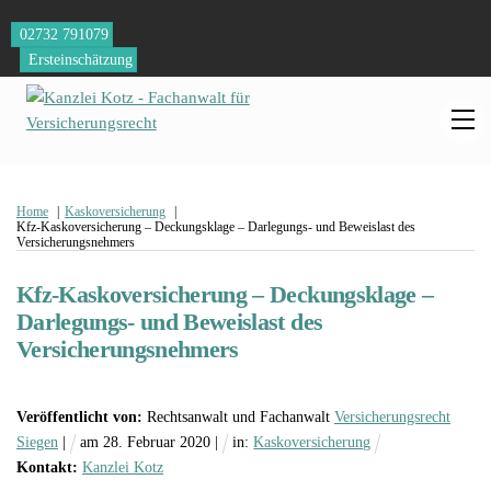
Skip
02732 791079
to
Ersteinschätzung
content
M
Home
Kaskoversicherung
Kfz-Kaskoversicherung – Deckungsklage – Darlegungs- und Beweislast des
Versicherungsnehmers
Kfz-Kaskoversicherung – Deckungsklage –
Darlegungs- und Beweislast des
Versicherungsnehmers
Veröffentlicht von:
Rechtsanwalt und Fachanwalt
Versicherungsrecht
Siegen
|
am
28
.
Februar
2020
|
in:
Kaskoversicherung
Kontakt:
Kanzlei Kotz