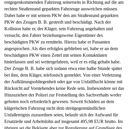
entgegenkommenden Fahrzeug seinerseits in Richtung auf die am
rechten Straßenrand geparkten Fahrzeuge ausweichen müssen.
Dabei habe er mit seinem PKW den am Straßenrand geparkten
PKW des Zeugen B. B. gestreift und beschädigt. Nach der
Kollision habe er, der Kläger, sein Fahrzeug angehalten und
versucht, den Fahrer beziehungsweise Eigentümer des
beschädigten PKW zu ermitteln. Hierzu habe er Passanten
angesprochen. Als dies erfolglos geblieben sei, habe er an dem
beschädigten PKW einen Zettel mit seinen Kontaktdaten
hinterlassen und sei weitergefahren, weil er es eilig gehabt habe.
Der Zeuge B. B. habe sich sodann etwa eine halbe Stunde später
bei ihm, dem Kläger, telefonisch gemeldet. Von einer Verletzung
der Aufklärungsobliegenheit oder gar von Unfallflucht könne mit
Rücksicht auf Vorstehendes keine Rede sein. Insbesondere sei das
Hinzuziehen der Polizei zur Feststellung des Sachverhalts weder
geboten noch erforderlich gewesen. Soweit Schäden an dem
klägerischen Fahrzeug nicht dem streitgegenständlichen
Unfallereignis zuzuordnen seien, belaufe sich der Aufwand für
Ersatzteile und Arbeitslohn auf insgesamt 495,98 EUR brutto. Im
übrigen sei die Beklagte aber zur Regulierung auf Grundlage des