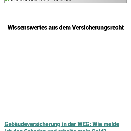
Wissenswertes aus dem Versicherungsrecht
Gebäudeversicherung in der WEG: Wie melde
ich den Schaden und erhalte mein Geld?
Ein Wasserschaden in der WEG führt oft zu Streit, wenn
Entschädigungen auf dem Gemeinschaftskonto versickern oder
Leistungen wegen Meldefehlern gekürzt werden. Wer sich blind
auf die Hausverwaltung verlässt, riskiert bei Schäden am
Sondereigentum leer auszugehen. Die rechtzeitige eigene
Schadenmeldung und die Kenntnis über den gesetzlichen
Auskehrungsanspruch entscheiden darüber, ob Sie Ihr Geld
tatsächlich erhalten.