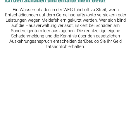
Falsche Angaben in der Kfz-Versicherung:
Welche Strafen drohen?
Eine kleine Notlüge nach einem Unfall oder falsche
Kilometerangaben im Antrag können existenzbedrohend
werden. Ob der Versicherer die Leistung komplett verweigert
oder Sie mit bis zu 5.000 Euro in Regress nimmt, hängt oft von
der ersten spontanen Reaktion gegenüber dem Sachbearbeiter
ab.