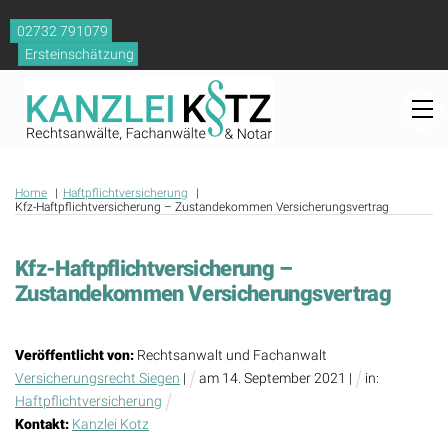
Skip
02732 791079
to
Ersteinschätzung
content
M
Home
Haftpflichtversicherung
Kfz-Haftpflichtversicherung – Zustandekommen Versicherungsvertrag
Kfz-Haftpflichtversicherung –
Zustandekommen Versicherungsvertrag
Veröffentlicht von:
Rechtsanwalt und Fachanwalt
Versicherungsrecht Siegen
|
am
14
.
September
2021
|
in:
Haftpflichtversicherung
Kontakt:
Kanzlei Kotz