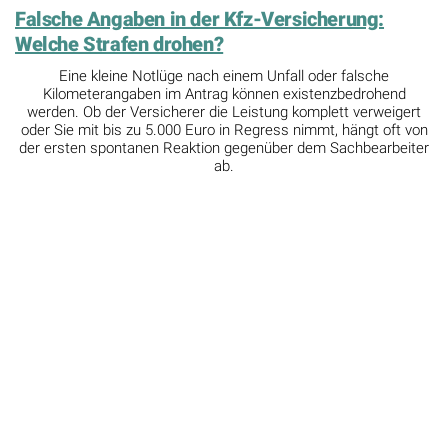
Sturmschaden an der PV-Anlage: Welche
Versicherung zahlt für den Schaden?
Ein heftiger Sturm hat Ihre Solarmodule beschädigt oder sogar
vom Dach gerissen? Oft verweigern Versicherer die Zahlung
wegen fehlender Meldung oder Montagefehlern. Wir zeigen
Ihnen, wie Sie Ihre Ansprüche sichern und die richtige
Versicherung in die Pflicht nehmen.