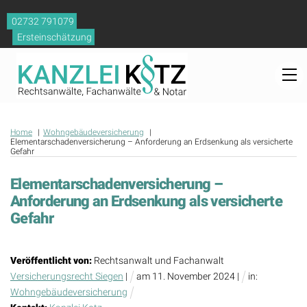
Skip
02732 791079
to
Ersteinschätzung
content
M
Home
Wohngebäudeversicherung
Elementarschadenversicherung – Anforderung an Erdsenkung als versicherte
Gefahr
Elementarschadenversicherung –
Anforderung an Erdsenkung als versicherte
Gefahr
Veröffentlicht von:
Rechtsanwalt und Fachanwalt
Versicherungsrecht Siegen
|
am
11
.
November
2024
|
in:
Wohngebäudeversicherung