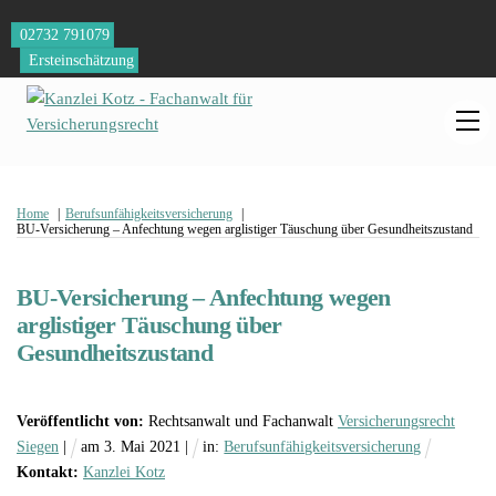
Skip
02732 791079
to
Ersteinschätzung
content
M
Home
Berufsunfähigkeitsversicherung
BU-Versicherung – Anfechtung wegen arglistiger Täuschung über Gesundheitszustand
BU-Versicherung – Anfechtung wegen
arglistiger Täuschung über
Gesundheitszustand
Veröffentlicht von:
Rechtsanwalt und Fachanwalt
Versicherungsrecht
Siegen
|
am
3
.
Mai
2021
|
in:
Berufsunfähigkeitsversicherung
Kontakt:
Kanzlei Kotz