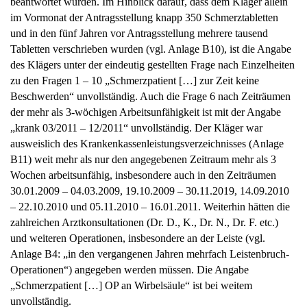
beantwortet wurden. Im Hinblick darauf, dass dem Kläger allein
im Vormonat der Antragsstellung knapp 350 Schmerztabletten
und in den fünf Jahren vor Antragsstellung mehrere tausend
Tabletten verschrieben wurden (vgl. Anlage B10), ist die Angabe
des Klägers unter der eindeutig gestellten Frage nach Einzelheiten
zu den Fragen 1 – 10 „Schmerzpatient […] zur Zeit keine
Beschwerden“ unvollständig. Auch die Frage 6 nach Zeiträumen
der mehr als 3-wöchigen Arbeitsunfähigkeit ist mit der Angabe
„krank 03/2011 – 12/2011“ unvollständig. Der Kläger war
ausweislich des Krankenkassenleistungsverzeichnisses (Anlage
B11) weit mehr als nur den angegebenen Zeitraum mehr als 3
Wochen arbeitsunfähig, insbesondere auch in den Zeiträumen
30.01.2009 – 04.03.2009, 19.10.2009 – 30.11.2019, 14.09.2010
– 22.10.2010 und 05.11.2010 – 16.01.2011. Weiterhin hätten die
zahlreichen Arztkonsultationen (Dr. D., K., Dr. N., Dr. F. etc.)
und weiteren Operationen, insbesondere an der Leiste (vgl.
Anlage B4: „in den vergangenen Jahren mehrfach Leistenbruch-
Operationen“) angegeben werden müssen. Die Angabe
„Schmerzpatient […] OP an Wirbelsäule“ ist bei weitem
unvollständig.